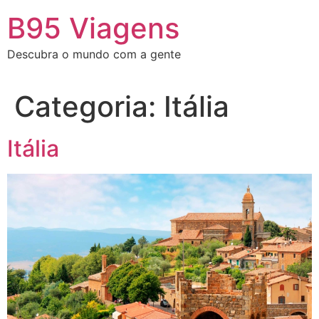
Ir
B95 Viagens
para
o
Descubra o mundo com a gente
conteúdo
Categoria:
Itália
Itália