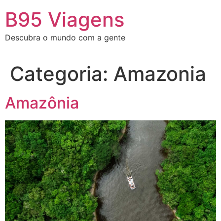
Ir
B95 Viagens
para
o
Descubra o mundo com a gente
conteúdo
Categoria:
Amazonia
Amazônia